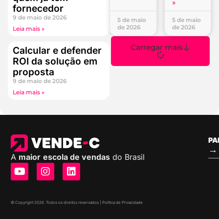
»
fornecedor
9 de maio de 2026
5 de maio
5 de maio
de 2026
de 2026
Leia mais »
Carregar mais
Calcular e defender
ROI da solução em
proposta
9 de maio de 2026
Leia mais »
PA
→ 
A
maior
escola de vendas
do Brasil
© Copyright 2026. Todos os direitos reservados | Política de Privacidade