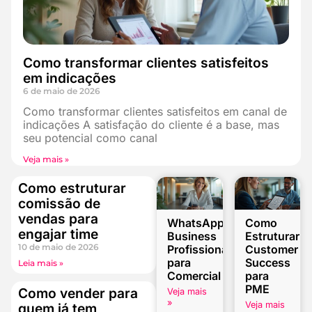
Como transformar clientes satisfeitos
em indicações
6 de maio de 2026
Como transformar clientes satisfeitos em canal de
indicações A satisfação do cliente é a base, mas
seu potencial como canal
Veja mais »
Como estruturar
comissão de
vendas para
WhatsApp
Como
engajar time
Business
Estruturar
10 de maio de 2026
Profissional
Customer
para
Success
Leia mais »
Comercial
para
PME
Como vender para
Veja mais
»
Veja mais
quem já tem