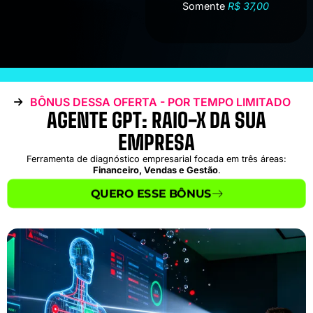
Somente
R$ 37,00
BÔNUS DESSA OFERTA - POR TEMPO LIMITADO
AGENTE GPT: RAIO-X DA SUA
EMPRESA
Ferramenta de diagnóstico empresarial focada em três áreas:
Financeiro, Vendas e Gestão
.
QUERO ESSE BÔNUS