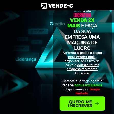
VENDA 2X
MAIS
E FAÇA
DA SUA
EMPRESA UMA
MÁQUINA DE
LUCRO
Aprenda o
passo a passo
para vender mais
,
organizar seu fluxo de
caixa e
construir uma
empresa realmente
lucrativa
.
Garanta sua vaga agora e
receba
bônus exclusivos
disponíveis por
tempo
limitado
.
QUERO ME
INSCREVER