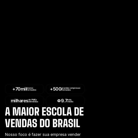
+70mil
+500
alunos
grandes empresas
formados
treinadas
milhares
9.7
de PMEs
nota
atendidas
média
A MAIOR ESCOLA DE
VENDAS DO BRASIL
Nosso foco é fazer sua empresa vender