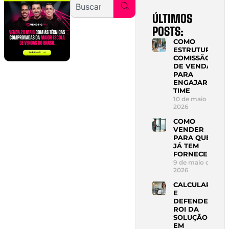
ÚLTIMOS
POSTS:
COMO
ESTRUTURAR
COMISSÃO
DE VENDAS
PARA
ENGAJAR
TIME
10 de maio de
2026
COMO
VENDER
PARA QUEM
JÁ TEM
FORNECEDOR
9 de maio de
2026
CALCULAR
E
DEFENDER
ROI DA
SOLUÇÃO
EM