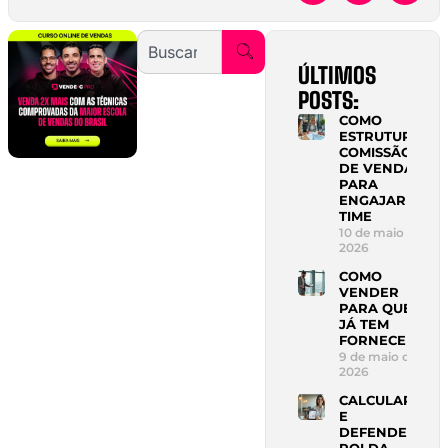
ÚLTIMOS
POSTS:
COMO
ESTRUTURAR
COMISSÃO
DE VENDAS
PARA
ENGAJAR
TIME
10 de maio de
2026
COMO
VENDER
PARA QUEM
JÁ TEM
FORNECEDOR
9 de maio de
2026
CALCULAR
E
DEFENDER