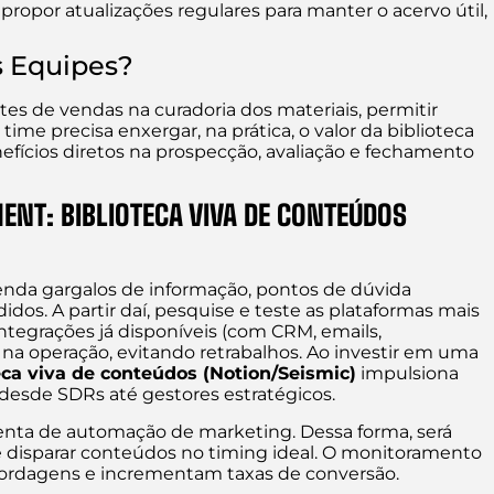
propor atualizações regulares para manter o acervo útil,
s Equipes?
tes de vendas na curadoria dos materiais, permitir
 time precisa enxergar, na prática, o valor da biblioteca
nefícios diretos na prospecção, avaliação e fechamento
T: BIBLIOTECA VIVA DE CONTEÚDOS
enda gargalos de informação, pontos de dúvida
dos. A partir daí, pesquise e teste as plataformas mais
ntegrações já disponíveis (com CRM, emails,
 na operação, evitando retrabalhos. Ao investir em uma
eca viva de conteúdos (Notion/Seismic)
impulsiona
 desde SDRs até gestores estratégicos.
amenta de automação de marketing. Dessa forma, será
 e disparar conteúdos no timing ideal. O monitoramento
bordagens e incrementam taxas de conversão.