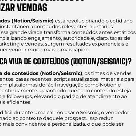
IZAR VENDAS
údos (Notion/Seismic)
está revolucionando o cotidiano
instantâneo a conteúdos relevantes, ajustados
 Essa grande virada transforma conteúdos antes estáticos
cializando engajamento, autoridade e, claro, taxas de
rketing e vendas, surgem resultados exponenciais e
uer vender muito mais e mais rápido.
ECA VIVA DE CONTEÚDOS (NOTION/SEISMIC)?
va de conteúdos (Notion/Seismic)
, os times de vendas
tos, cases recentes, scripts atualizados, materiais para
 em plataformas de fácil navegação como Notion e
a continuamente, garantindo que todo conteúdo esteja
ls e follow-ups, elevando o padrão de atendimento ao
s eficientes.
fícil durante uma call. Ao usar o Seismic, o vendedor
ado ao contexto daquele prospect. Isso reduz
mais convincente e personalizada, o que pode ser