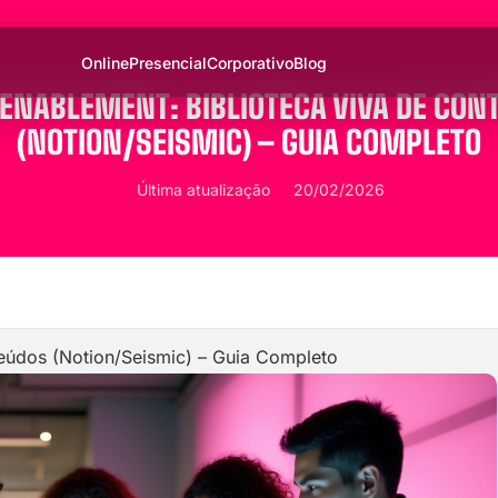
Online
Presencial
Corporativo
Blog
 ENABLEMENT: BIBLIOTECA VIVA DE CON
(NOTION/SEISMIC) – GUIA COMPLETO
Última atualização
20/02/2026
teúdos (Notion/Seismic) – Guia Completo