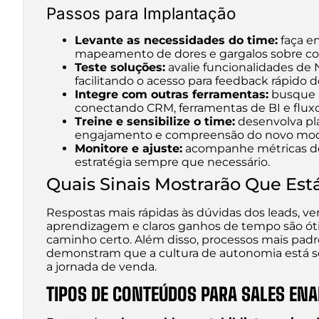
Passos para Implantação
Levante as necessidades do time:
faça en
mapeamento de dores e gargalos sobre co
Teste soluções:
avalie funcionalidades de 
facilitando o acesso para feedback rápido d
Integre com outras ferramentas:
busque 
conectando CRM, ferramentas de BI e flux
Treine e sensibilize o time:
desenvolva pla
engajamento e compreensão do novo mod
Monitore e ajuste:
acompanhe métricas de 
estratégia sempre que necessário.
Quais Sinais Mostrarão Que Es
Respostas mais rápidas às dúvidas dos leads, v
aprendizagem e claros ganhos de tempo são ótim
caminho certo. Além disso, processos mais pa
demonstram que a cultura de autonomia está s
a jornada de venda.
TIPOS DE CONTEÚDOS PARA SALES EN