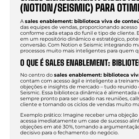
(NOTION/SEISMIC) PARA OTIM
A
sales enablement: biblioteca viva de conte
das equipes de vendas, proporcionando acesso 
conforme cada etapa do funil e tipo de cliente.
em um repositório dinâmico e estratégico, poten
conversão. Com Notion e Seismic integrando ma
processos muito mais inteligentes para quem q
O QUE É SALES ENABLEMENT: BIBLIOT
No centro do
sales enablement: biblioteca vi
contam com acesso ágil e inteligente a treinamen
objeções e insights de mercado – tudo reunido
Seismic. Essa biblioteca dinâmica é alimentad
sempre pronto para ser usado nas reuniões, cal
cliente e tornando os ciclos de vendas muito mai
Exemplo prático: Imagine receber uma objeção di
acessa imediatamente um case de sucesso alinh
objeções em até 30%, tornando a argumentação 
decisivo para o fechamento do negócio.