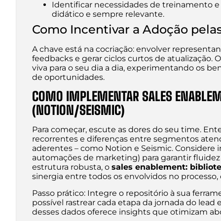
Identificar necessidades de treinamento e 
didático e sempre relevante.
Como Incentivar a Adoção pela
A chave está na cocriação: envolver representan
feedbacks e gerar ciclos curtos de atualização. O
viva para o seu dia a dia, experimentando os be
de oportunidades.
COMO IMPLEMENTAR SALES ENABLEMEN
(NOTION/SEISMIC)
Para começar, escute as dores do seu time. Ent
recorrentes e diferenças entre segmentos atendi
aderentes – como Notion e Seismic. Considere i
automações de marketing) para garantir fluidez
estrutura robusta, o
sales enablement: bibliot
sinergia entre todos os envolvidos no processo,
Passo prático: Integre o repositório à sua ferr
possível rastrear cada etapa da jornada do lead
desses dados oferece insights que otimizam a