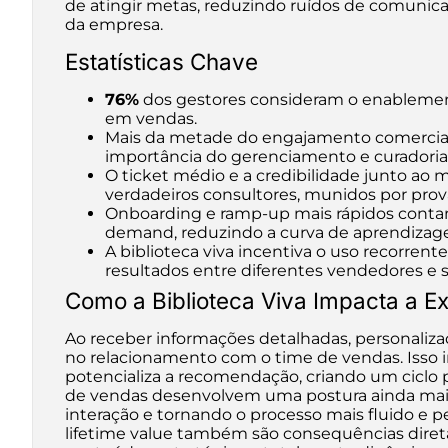
de atingir metas, reduzindo ruídos de comunica
da empresa.
Estatísticas Chave
76%
dos gestores consideram o enableme
em vendas.
Mais da metade do engajamento comercial
importância do gerenciamento e curadoria
O ticket médio e a credibilidade junto a
verdadeiros consultores, munidos por prov
Onboarding e ramp-up mais rápidos contam
demand, reduzindo a curva de aprendizag
A biblioteca viva incentiva o uso recorrent
resultados entre diferentes vendedores e 
Como a Biblioteca Viva Impacta a Ex
Ao receber informações detalhadas, personalizad
no relacionamento com o time de vendas. Isso i
potencializa a recomendação, criando um ciclo
de vendas desenvolvem uma postura ainda mais 
interação e tornando o processo mais fluido e 
lifetime value também são consequências diret