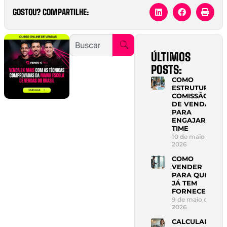
GOSTOU? COMPARTILHE:
ÚLTIMOS
POSTS:
COMO
ESTRUTURAR
COMISSÃO
DE VENDAS
PARA
ENGAJAR
TIME
10 de maio de
2026
COMO
VENDER
PARA QUEM
JÁ TEM
FORNECEDOR
9 de maio de
2026
CALCULAR