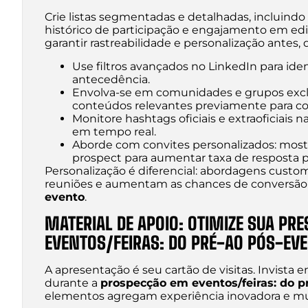
Crie listas segmentadas e detalhadas, incluind
histórico de participação e engajamento em ed
garantir rastreabilidade e personalização antes, 
Use filtros avançados no LinkedIn para iden
antecedência.
Envolva-se em comunidades e grupos exclu
conteúdos relevantes previamente para con
Monitore hashtags oficiais e extraoficiais 
em tempo real.
Aborde com convites personalizados: mos
prospect para aumentar taxa de resposta po
Personalização é diferencial: abordagens custo
reuniões e aumentam as chances de conversã
evento
.
MATERIAL DE APOIO: OTIMIZE SUA P
EVENTOS/FEIRAS: DO PRÉ-AO PÓS-EV
A apresentação é seu cartão de visitas. Invista 
durante a
prospecção em eventos/feiras: do p
elementos agregam experiência inovadora e mu