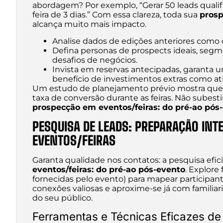
abordagem? Por exemplo, “Gerar 50 leads quali
feira de 3 dias.” Com essa clareza, toda sua
prosp
alcança muito mais impacto.
Analise dados de edições anteriores como o 
Defina personas de prospects ideais, segm
desafios de negócios.
Invista em reservas antecipadas, garanta
benefício de investimentos extras como at
Um estudo de planejamento prévio mostra qu
taxa de conversão durante as feiras. Não subest
prospecção em eventos/feiras: do pré-ao pós
PESQUISA DE LEADS: PREPARAÇÃO INT
EVENTOS/FEIRAS
Garanta qualidade nos contatos: a pesquisa efici
eventos/feiras: do pré-ao pós-evento
. Explore
fornecidas pelo evento) para mapear participant
conexões valiosas e aproxime-se já com familiar
do seu público.
Ferramentas e Técnicas Eficazes d