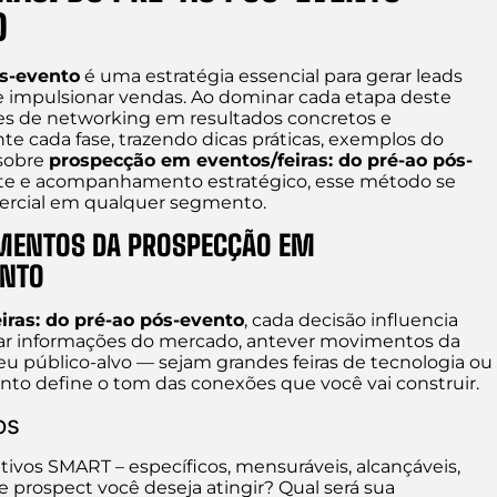
O
ós-evento
é uma estratégia essencial para gerar leads
 e impulsionar vendas. Ao dominar cada etapa deste
es de networking em resultados concretos e
te cada fase, trazendo dicas práticas, exemplos do
 sobre
prospecção em eventos/feiras: do pré-ao pós-
nte e acompanhamento estratégico, esse método se
ercial em qualquer segmento.
MENTOS DA PROSPECÇÃO EM
ENTO
ras: do pré-ao pós-evento
, cada decisão influencia
isar informações do mercado, antever movimentos da
eu público-alvo — sejam grandes feiras de tecnologia ou
ento define o tom das conexões que você vai construir.
os
tivos SMART – específicos, mensuráveis, alcançáveis,
e prospect você deseja atingir? Qual será sua