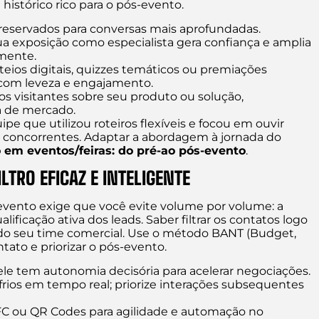
histórico rico para o pós-evento.
eservados para conversas mais aprofundadas.
ua exposição como especialista gera confiança e amplia
mente.
eios digitais, quizzes temáticos ou premiações
s com leveza e engajamento.
s visitantes sobre seu produto ou solução,
a de mercado.
pe que utilizou roteiros flexíveis e focou em ouvir
 concorrentes. Adaptar a abordagem à jornada do
 em eventos/feiras: do pré-ao pós-evento
.
LTRO EFICAZ E INTELIGENTE
evento exige que você evite volume por volume: a
icação ativa dos leads. Saber filtrar os contatos logo
o seu time comercial. Use o método BANT (Budget,
tato e priorizar o pós-evento.
 ele tem autonomia decisória para acelerar negociações.
frios em tempo real; priorize interações subsequentes
NFC ou QR Codes para agilidade e automação no