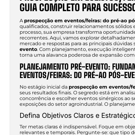
GUIA COMPLETO PARA SUCESS
A
prospecção em eventos/feiras: do pré-ao p
qualificados, construir relacionamentos sólidos
processo, sua empresa transforma oportunidad
recorrentes. Aqui, vamos explorar detalhadamen
mercado e respostas para as principais dúvidas
evento
. Com planejamento, execução intelige
torna uma alavanca poderosa de expansão com
PLANEJAMENTO PRÉ-EVENTO: FUNDA
EVENTOS/FEIRAS: DO PRÉ-AO PÓS-EV
No estágio inicial da
prospecção em eventos/fei
seus resultados finais. O segredo está em anal
concorrência e escolher eventos sinérgicos ao s
exposições do setor agroindustrial. O planejam
Defina Objetivos Claros e Estratégic
Ter metas claras é indispensável. Foque em obje
relevantes e temporais. Pergunte-se: que tipo d