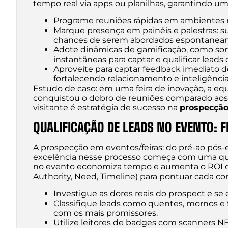
tempo real via apps ou planilhas, garantindo um 
Programe reuniões rápidas em ambientes r
Marque presença em painéis e palestras: s
chances de serem abordados espontanea
Adote dinâmicas de gamificação, como sort
instantâneas para captar e qualificar lead
Aproveite para captar feedback imediato do
fortalecendo relacionamento e inteligênci
Estudo de caso: em uma feira de inovação, a equi
conquistou o dobro de reuniões comparado aos
visitante é estratégia de sucesso na
prospecção
QUALIFICAÇÃO DE LEADS NO EVENTO: FI
A prospecção em eventos/feiras: do pré-ao pós-
excelência nesse processo começa com uma qualif
no evento economiza tempo e aumenta o ROI d
Authority, Need, Timeline) para pontuar cada con
Investigue as dores reais do prospect e se
Classifique leads como quentes, mornos e 
com os mais promissores.
Utilize leitores de badges com scanners 