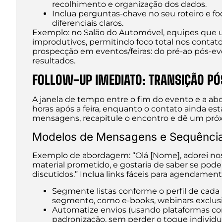
recolhimento e organização dos dados.
Inclua perguntas-chave no seu roteiro e f
diferenciais claros.
Exemplo: no Salão do Automóvel, equipes que 
improdutivos, permitindo foco total nos contat
prospecção em eventos/feiras: do pré-ao pós-eve
resultados.
FOLLOW-UP IMEDIATO: TRANSIÇÃO PÓ
A janela de tempo entre o fim do evento e a ab
horas após a feira, enquanto o contato ainda es
mensagens, recapitule o encontro e dê um pró
Modelos de Mensagens e Sequência
Exemplo de abordagem: “Olá [Nome], adorei noss
material prometido, e gostaria de saber se po
discutidos.” Inclua links fáceis para agendamen
Segmente listas conforme o perfil de cada 
segmento, como e-books, webinars exclusi
Automatize envios (usando plataformas com
padronização, sem perder o toque individua