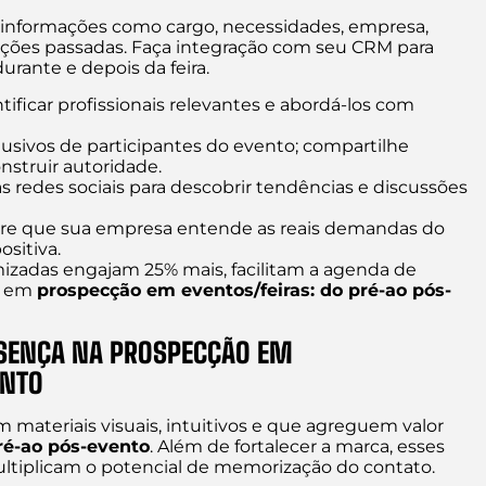
o informações como cargo, necessidades, empresa,
ições passadas. Faça integração com seu CRM para
durante e depois da feira.
tificar profissionais relevantes e abordá-los com
sivos de participantes do evento; compartilhe
struir autoridade.
nas redes sociais para descobrir tendências e discussões
tre que sua empresa entende as reais demandas do
sitiva.
mizadas engajam 25% mais, facilitam a agenda de
o em
prospecção em eventos/feiras: do pré-ao pós-
RESENÇA NA PROSPECÇÃO EM
ENTO
em materiais visuais, intuitivos e que agreguem valor
ré-ao pós-evento
. Além de fortalecer a marca, esses
ltiplicam o potencial de memorização do contato.