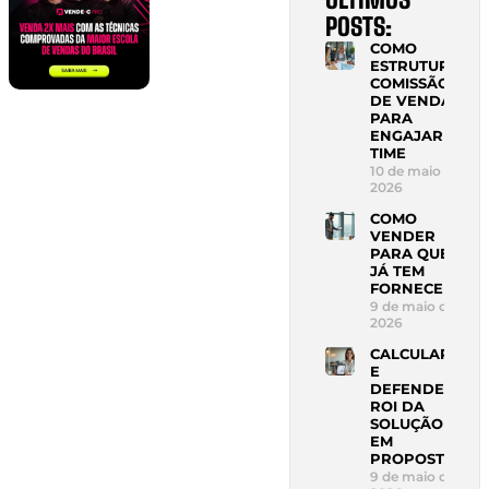
POSTS:
COMO
ESTRUTURAR
COMISSÃO
DE VENDAS
PARA
ENGAJAR
TIME
10 de maio de
2026
COMO
VENDER
PARA QUEM
JÁ TEM
FORNECEDOR
9 de maio de
2026
CALCULAR
E
DEFENDER
ROI DA
SOLUÇÃO
EM
PROPOSTA
9 de maio de