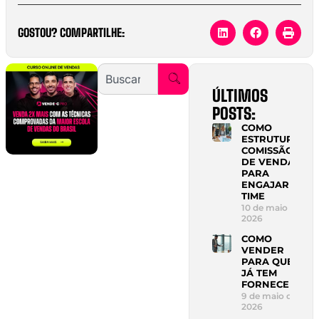
GOSTOU? COMPARTILHE:
ÚLTIMOS
POSTS:
COMO
ESTRUTURAR
COMISSÃO
DE VENDAS
PARA
ENGAJAR
TIME
10 de maio de
2026
COMO
VENDER
PARA QUEM
JÁ TEM
FORNECEDOR
9 de maio de
2026