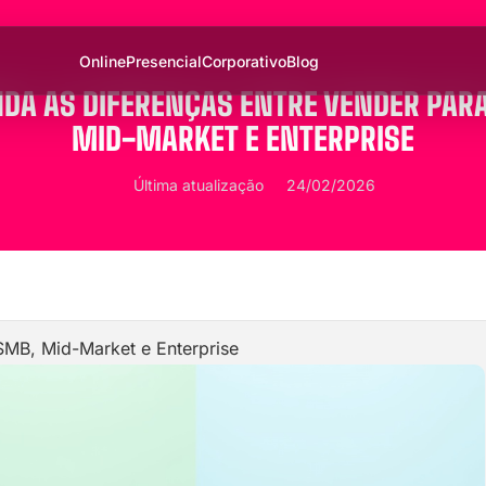
Online
Presencial
Corporativo
Blog
DA AS DIFERENÇAS ENTRE VENDER PAR
MID-MARKET E ENTERPRISE
Última atualização
24/02/2026
SMB, Mid-Market e Enterprise