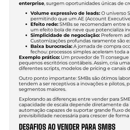
enterprise
, surgem oportunidades únicas de cre
Volume expressivo de leads:
O universo 
permitindo que um AE (Account Executive) f
Efeito rede:
SMBs se recomendam entre si, 
um efeito bola de neve que potencializa in
Simplicidade de negociação:
Preferem adq
Customizações profundas raramente são ex
Baixa burocracia:
A jornada de compra oco
fechou: processos simples aceleram toda a
Exemplo prático:
Um provedor de TI consegue f
pequenos escritórios contábeis. Assim, cria uma 
diferentes scripts, modelos de pricing e canais
Outro ponto importante: SMBs são ótimos laborat
tendem a ser receptivos a inovações e pilotos, p
segmentos maiores.
Explorando as diferenças entre vender para SMB
capacidade de escala depende diretamente da e
automação capazes de suportar grande fluxo d
previsibilidade necessária para crescer de forma
DESAFIOS AO VENDER PARA SMBS