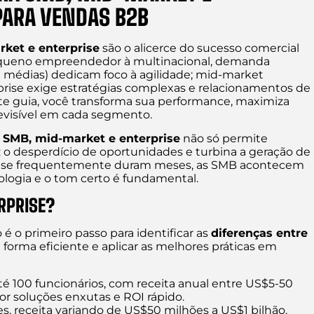
PARA VENDAS B2B
rket e enterprise
são o alicerce do sucesso comercial
pequeno empreendedor à multinacional, demanda
médias) dedicam foco à agilidade; mid-market
erprise exige estratégias complexas e relacionamentos de
ste guia, você transforma sua performance, maximiza
revisível em cada segmento.
a SMB, mid-market e enterprise
não só permite
z o desperdício de oportunidades e turbina a geração de
prise frequentemente duram meses, as SMB acontecem
ologia e o tom certo é fundamental.
RPRISE?
 o primeiro passo para identificar as
diferenças entre
 forma eficiente e aplicar as melhores práticas em
é 100 funcionários, com receita anual entre US$5-50
or soluções enxutas e ROI rápido.
s, receita variando de US$50 milhões a US$1 bilhão.