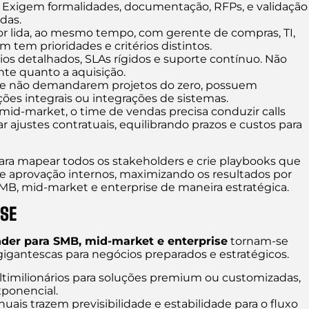
Exigem formalidades, documentação, RFPs, e validação
das.
 lida, ao mesmo tempo, com gerente de compras, TI,
um tem prioridades e critérios distintos.
s detalhados, SLAs rígidos e suporte contínuo. Não
nte quanto a aquisição.
e não demandarem projetos do zero, possuem
ões integrais ou integrações de sistemas.
d-market, o time de vendas precisa conduzir calls
r ajustes contratuais, equilibrando prazos e custos para
para mapear todos os stakeholders e crie playbooks que
e aprovação internos, maximizando os resultados por
MB, mid-market e enterprise de maneira estratégica.
ISE
nder para SMB, mid-market e enterprise
tornam-se
igantescas para negócios preparados e estratégicos.
imilionários para soluções premium ou customizadas,
xponencial.
nuais trazem previsibilidade e estabilidade para o fluxo