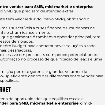
entre vender para SMB, mid-market e enterprise
so SMB que precisam de atenção extras:
te têm valor reduzido (baixo MRR), obrigando o
ais suscetíveis a crises financeiras, mudanças de
nta o churn (cancelamento).
 que geralmente é também o operador principal, tem
cessos demorados.
 têm budget para contratar novas soluções a todo
ais desafiadoras.
excessivo em prospects com pouco potencial, perde
a automação no processo de qualificação de leads é uma
omação permite gerenciar grandes volumes de
low-up eficiente dentro das diferenças entre vender para
pecíficas.
RKET
na de oportunidades que equilibra escala e
ender para SMB, mid-market e enterprise
, o mid-