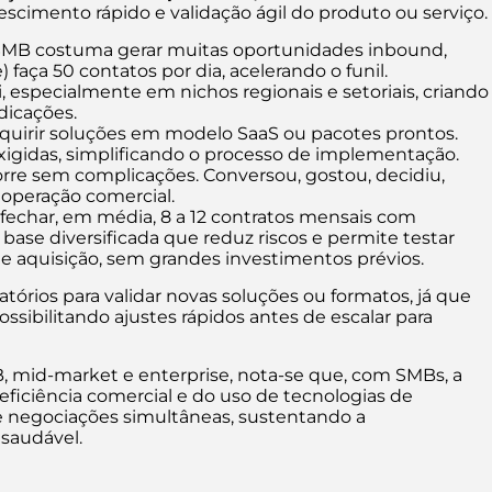
scimento rápido e validação ágil do produto ou serviço.
SMB costuma gerar muitas oportunidades inbound,
aça 50 contatos por dia, acelerando o funil.
especialmente em nichos regionais e setoriais, criando
dicações.
uirir soluções em modelo SaaS ou pacotes prontos.
igidas, simplificando o processo de implementação.
rre sem complicações. Conversou, gostou, decidiu,
 operação comercial.
echar, em média, 8 a 12 contratos mensais com
base diversificada que reduz riscos e permite testar
 de aquisição, sem grandes investimentos prévios.
órios para validar novas soluções ou formatos, já que
ossibilitando ajustes rápidos antes de escalar para
, mid-market e enterprise, nota-se que, com SMBs, a
ficiência comercial e do uso de tecnologias de
e negociações simultâneas, sustentando a
 saudável.