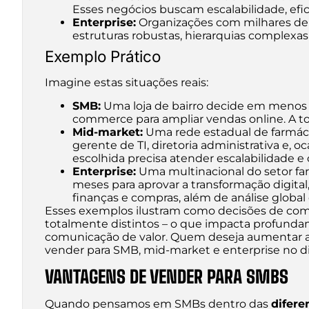
Esses negócios buscam escalabilidade, efic
Enterprise:
Organizações com milhares de f
estruturas robustas, hierarquias complexa
Exemplo Prático
Imagine estas situações reais:
SMB:
Uma loja de bairro decide em menos
commerce para ampliar vendas online. A to
Mid-market:
Uma rede estadual de farmáci
gerente de TI, diretoria administrativa e, 
escolhida precisa atender escalabilidade e 
Enterprise:
Uma multinacional do setor farm
meses para aprovar a transformação digita
finanças e compras, além de análise global 
Esses exemplos ilustram como decisões de com
totalmente distintos – o que impacta profundam
comunicação de valor. Quem deseja aumentar as 
vender para SMB, mid-market e enterprise no dia
VANTAGENS DE VENDER PARA SMBS
Quando pensamos em SMBs dentro das
difere