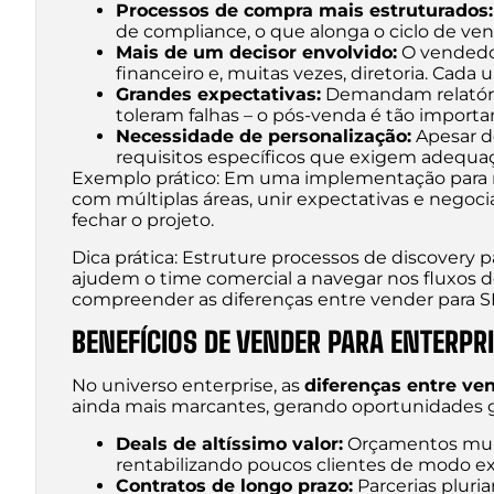
Processos de compra mais estruturados:
de compliance, o que alonga o ciclo de ven
Mais de um decisor envolvido:
O vendedor
financeiro e, muitas vezes, diretoria. Cada 
Grandes expectativas:
Demandam relatório
toleram falhas – o pós-venda é tão importa
Necessidade de personalização:
Apesar d
requisitos específicos que exigem adequaç
Exemplo prático: Em uma implementação para mi
com múltiplas áreas, unir expectativas e negocia
fechar o projeto.
Dica prática: Estruture processos de discovery 
ajudem o time comercial a navegar nos fluxos d
compreender as diferenças entre vender para S
BENEFÍCIOS DE VENDER PARA ENTERPR
No universo enterprise, as
diferenças entre ve
ainda mais marcantes, gerando oportunidades g
Deals de altíssimo valor:
Orçamentos mult
rentabilizando poucos clientes de modo e
Contratos de longo prazo:
Parcerias pluria