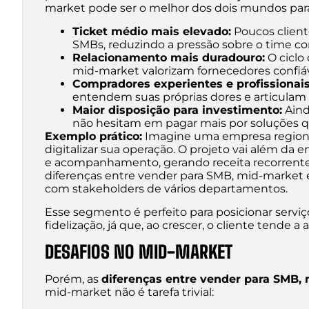
market pode ser o melhor dos dois mundos para
Ticket médio mais elevado:
Poucos clien
SMBs, reduzindo a pressão sobre o time co
Relacionamento mais duradouro:
O ciclo
mid-market valorizam fornecedores confiáv
Compradores experientes e profissionais
entendem suas próprias dores e articulam
Maior disposição para investimento:
Aind
não hesitam em pagar mais por soluções qu
Exemplo prático:
Imagine uma empresa regional 
digitalizar sua operação. O projeto vai além da 
e acompanhamento, gerando receita recorrente e
diferenças entre vender para SMB, mid-market e
com stakeholders de vários departamentos.
Esse segmento é perfeito para posicionar serviço
fidelização, já que, ao crescer, o cliente tende 
DESAFIOS NO MID-MARKET
Porém, as
diferenças entre vender para SMB, 
mid-market não é tarefa trivial: