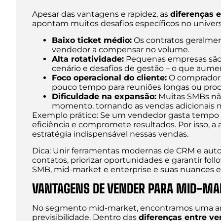
Apesar das vantagens e rapidez, as
diferenças 
apontam muitos desafios específicos no univer
Baixo ticket médio:
Os contratos geralmen
vendedor a compensar no volume.
Alta rotatividade:
Pequenas empresas são m
cenário e desafios de gestão – o que aume
Foco operacional do cliente:
O comprador,
pouco tempo para reuniões longas ou pro
Dificuldade na expansão:
Muitas SMBs não
momento, tornando as vendas adicionais m
Exemplo prático: Se um vendedor gasta tempo 
eficiência e compromete resultados. Por isso, 
estratégia indispensável nessas vendas.
Dica: Unir ferramentas modernas de CRM e aut
contatos, priorizar oportunidades e garantir fol
SMB, mid-market e enterprise e suas nuances es
VANTAGENS DE VENDER PARA MID-MA
No segmento mid-market, encontramos uma are
previsibilidade. Dentro das
diferenças entre v