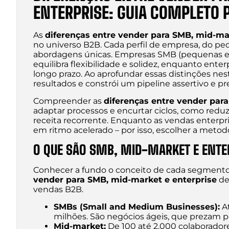
ENTERPRISE: GUIA COMPLETO 
As
diferenças entre vender para SMB, mid-ma
no universo B2B. Cada perfil de empresa, do 
abordagens únicas. Empresas SMB (pequenas e 
equilibra flexibilidade e solidez, enquanto ent
longo prazo. Ao aprofundar essas distinções ne
resultados e constrói um pipeline assertivo e p
Compreender as
diferenças entre vender par
adaptar processos e encurtar ciclos, como redu
receita recorrente. Enquanto as vendas enter
em ritmo acelerado – por isso, escolher a metod
O QUE SÃO SMB, MID-MARKET E ENTE
Conhecer a fundo o conceito de cada segmento é
vender para SMB, mid-market e enterprise
de
vendas B2B.
SMBs (Small and Medium Businesses):
At
milhões. São negócios ágeis, que prezam p
Mid-market:
De 100 até 2.000 colaboradore