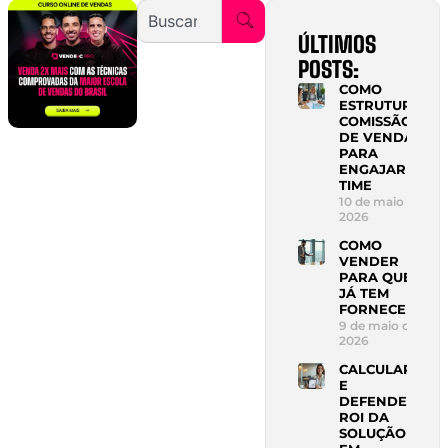
ÚLTIMOS
POSTS:
COMO
ESTRUTURAR
COMISSÃO
DE VENDAS
PARA
ENGAJAR
TIME
10 de maio de
2026
COMO
VENDER
PARA QUEM
JÁ TEM
FORNECEDOR
9 de maio de
2026
CALCULAR
E
DEFENDER
ROI DA
SOLUÇÃO