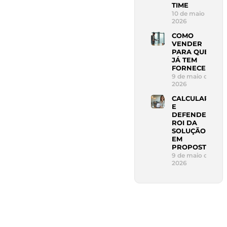
TIME
10 de maio de
2026
COMO
VENDER
PARA QUEM
JÁ TEM
FORNECEDOR
9 de maio de
2026
CALCULAR
E
DEFENDER
ROI DA
SOLUÇÃO
EM
PROPOSTA
9 de maio de
2026