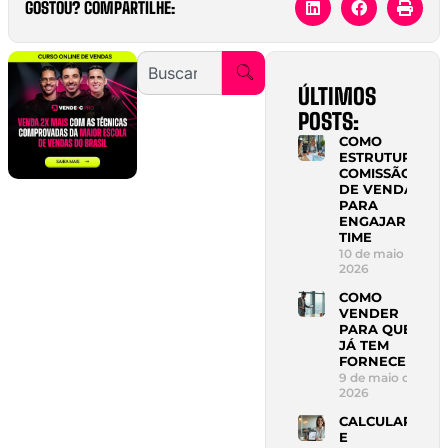
GOSTOU? COMPARTILHE:
ÚLTIMOS
POSTS:
COMO
ESTRUTURAR
COMISSÃO
DE VENDAS
PARA
ENGAJAR
TIME
10 de maio de
2026
COMO
VENDER
PARA QUEM
JÁ TEM
FORNECEDOR
9 de maio de
2026
CALCULAR
E