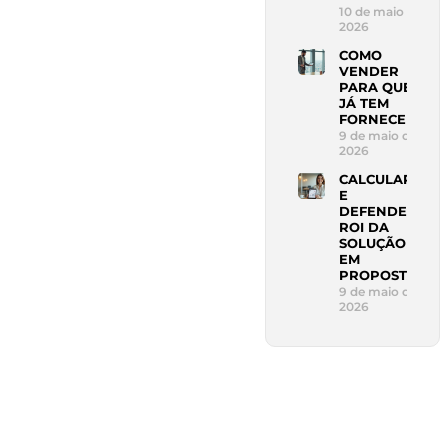
10 de maio de
2026
COMO
VENDER
PARA QUEM
JÁ TEM
FORNECEDOR
9 de maio de
2026
CALCULAR
E
DEFENDER
ROI DA
SOLUÇÃO
EM
PROPOSTA
9 de maio de
2026