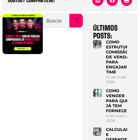
GOSTOU? COMPARTILHE:
ÚLTIMOS
POSTS:
COMO
ESTRUTURAR
COMISSÃO
DE VENDAS
PARA
ENGAJAR
TIME
10 de maio de
2026
COMO
VENDER
PARA QUEM
JÁ TEM
FORNECEDOR
9 de maio de
2026
CALCULAR
E
DEFENDER