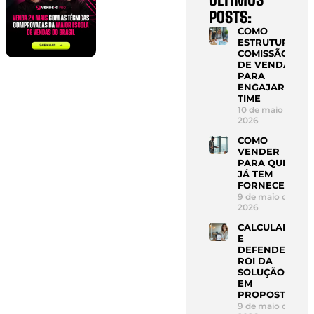
POSTS:
COMO
ESTRUTURAR
COMISSÃO
DE VENDAS
PARA
ENGAJAR
TIME
10 de maio de
2026
COMO
VENDER
PARA QUEM
JÁ TEM
FORNECEDOR
9 de maio de
2026
CALCULAR
E
DEFENDER
ROI DA
SOLUÇÃO
EM
PROPOSTA
9 de maio de