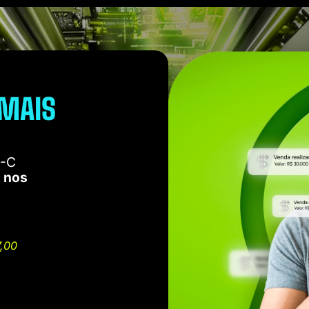
 MAIS
E-C
s nos
.
7,00