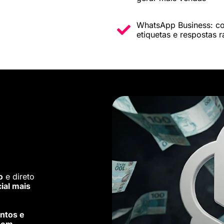
WhatsApp Business: con
etiquetas e respostas 
o
e direto
cial mais
ntos e
sem