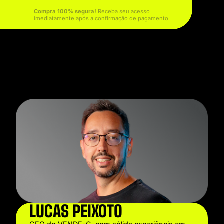
Compra 100% segura!
Receba seu acesso
imediatamente após a confirmação de pagamento
LUCAS PEIXOTO