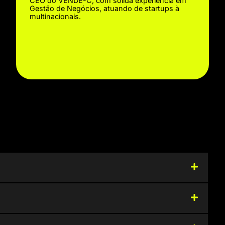
CEO do VENDE-C, com sólida experiência em
Gestão de Negócios, atuando de startups à
multinacionais.