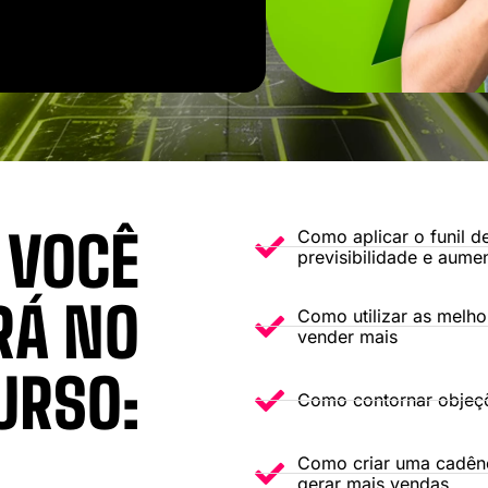
 VOCÊ
Como aplicar o funil d
previsibilidade e aume
RÁ NO
Como utilizar as melho
vender mais
URSO:
Como contornar objeç
Como criar uma cadênc
gerar mais vendas