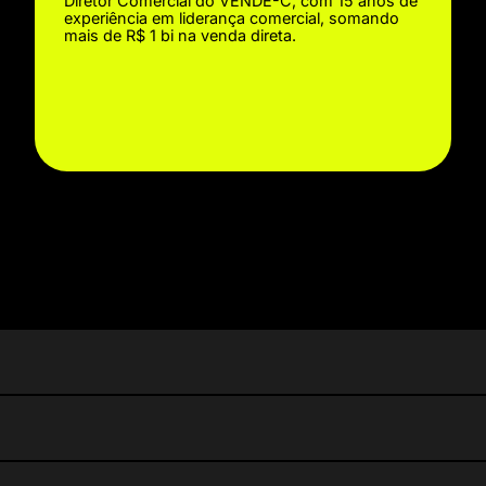
Diretor Comercial do VENDE-C, com 15 anos de
experiência em liderança comercial, somando
mais de R$ 1 bi na venda direta.