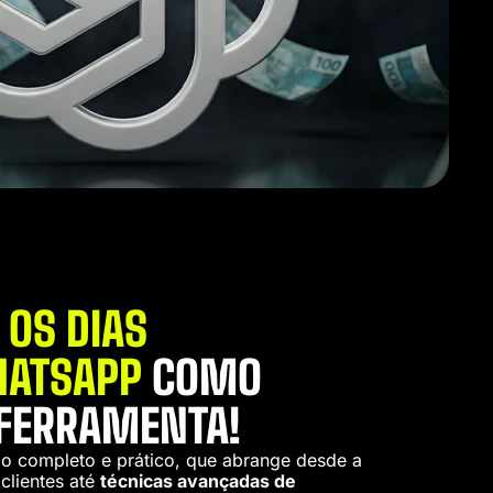
 OS DIAS
HATSAPP
COMO
FERRAMENTA!
o completo e prático, que abrange desde a
lientes até
técnicas avançadas de